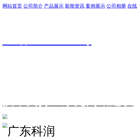
网站首页
公司简介
产品展示
新闻资讯
案例展示
公司相册
在线
广东科润环保科技有限公司
版
ICP备2020110288号
*本站所涉及的图片、文字等
公司
所有，未经许可不得转载
技术支持：东莞网站建设
粤公网安备 44190002005089号